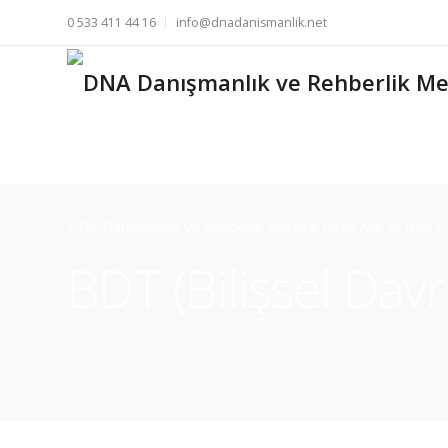
0 533 411 44 16
info@dnadanismanlik.net
DNA Danışmanlık ve Rehberlik Merkezi Birey Aile ve İlişki 
BDT (Bilişsel Davr