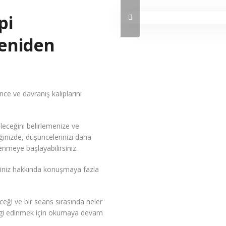
pi
Yeniden
ce ve davranış kalıplarını
ileceğini belirlemenize ve
ğinizde, düşüncelerinizi daha
enmeye başlayabilirsiniz.
şiniz hakkında konuşmaya fazla
eği ve bir seans sırasında neler
lgi edinmek için okumaya devam