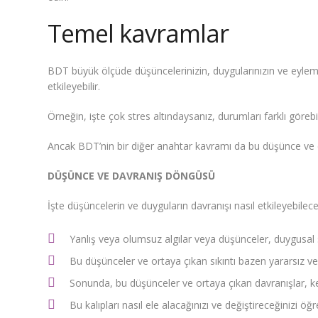
Temel kavramlar
BDT büyük ölçüde düşüncelerinizin, duygularınızın ve eylemle
etkileyebilir.
Örneğin, işte çok stres altındaysanız, durumları farklı göreb
Ancak BDT’nin bir diğer anahtar kavramı da bu düşünce ve dav
DÜŞÜNCE VE DAVRANIŞ DÖNGÜSÜ
İşte düşüncelerin ve duyguların davranışı nasıl etkileyebilec
Yanlış veya olumsuz algılar veya düşünceler, duygusal sı
Bu düşünceler ve ortaya çıkan sıkıntı bazen yararsız vey
Sonunda, bu düşünceler ve ortaya çıkan davranışlar, kend
Bu kalıpları nasıl ele alacağınızı ve değiştireceğinizi ö