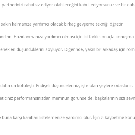
in partnerinizi rahatsız ediyor olabileceğini kabul ediyorsunuz ve bir da
ize sakin kalmanıza yardımcı olacak birkaç gevşeme tekniği öğretir.
landırın. Hazırlanmanıza yardımcı olması için iki farklı sonuçla konuşma 
enekleri düşündüklerini söylüyor. Diğerinde, yakın bir arkadaş için roma
daha da kötüleşti. Endişeli düşünceleriniz, işte olan şeylere odaklanır.
neticiniz performansınızdan memnun görünse de, başkalarının sizi sev
ve buna karşı kanıtları listelemenize yardımcı olur. İşinizi kaybetme kon