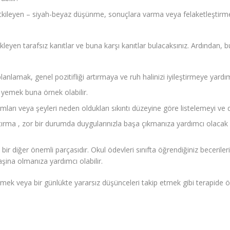
tkileyen – siyah-beyaz düşünme, sonuçlara varma veya felaketleştirme g
leyen tarafsız kanıtlar ve buna karşı kanıtlar bulacaksınız. Ardından, b
 planlamak, genel pozitifliği artırmaya ve ruh halinizi iyileştirmeye yar
 yemek buna örnek olabilir.
umları veya şeyleri neden oldukları sıkıntı düzeyine göre listelemeyi 
tırma , zor bir durumda duygularınızla başa çıkmanıza yardımcı olacak g
bir diğer önemli parçasıdır. Okul ödevleri sınıfta öğrendiğiniz becerile
şina olmanıza yardımcı olabilir.
mek veya bir günlükte yararsız düşünceleri takip etmek gibi terapide öğ