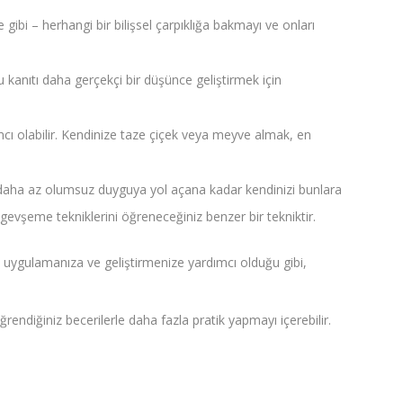
ibi – herhangi bir bilişsel çarpıklığa bakmayı ve onları
u kanıtı daha gerçekçi bir düşünce geliştirmek için
dımcı olabilir. Kendinize taze çiçek veya meyve almak, en
ve daha az olumsuz duyguya yol açana kadar kendinizi bunlara
evşeme tekniklerini öğreneceğiniz benzer bir tekniktir.
ri uygulamanıza ve geliştirmenize yardımcı olduğu gibi,
rendiğiniz becerilerle daha fazla pratik yapmayı içerebilir.