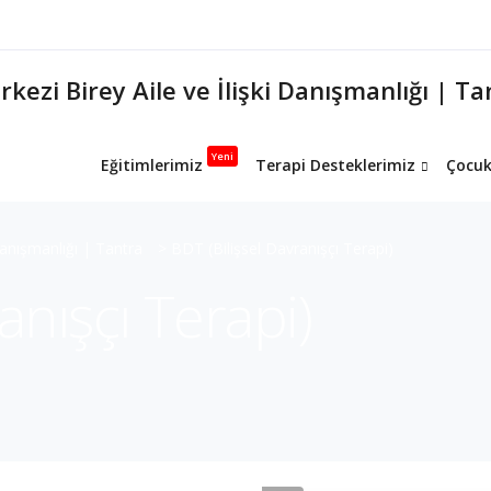
Yeni
Eğitimlerimiz
Terapi Desteklerimiz
Çocuk
Danışmanlığı | Tantra
>
BDT (Bilişsel Davranışçı Terapi)
anışçı Terapi)