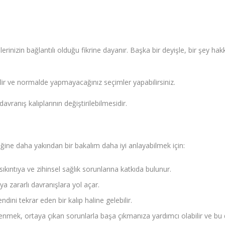
rinizin bağlantılı olduğu fikrine dayanır. Başka bir deyişle, bir şey ha
ilir ve normalde yapmayacağınız seçimler yapabilirsiniz.
ranış kalıplarının değiştirilebilmesidir.
eğine daha yakından bir bakalım daha iyi anlayabilmek için:
kıntıya ve zihinsel sağlık sorunlarına katkıda bulunur.
a zararlı davranışlara yol açar.
ini tekrar eden bir kalıp haline gelebilir.
ğrenmek, ortaya çıkan sorunlarla başa çıkmanıza yardımcı olabilir ve bu d