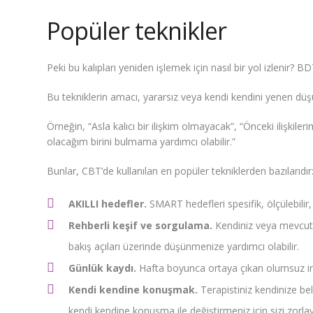
Popüler teknikler
Peki bu kalıpları yeniden işlemek için nasıl bir yol izlenir? BDT
Bu tekniklerin amacı, yararsız veya kendi kendini yenen düşü
Örneğin, “Asla kalıcı bir ilişkim olmayacak”, “Önceki ilişk
olacağım birini bulmama yardımcı olabilir.”
Bunlar, CBT’de kullanılan en popüler tekniklerden bazılarıdır
AKILLI hedefler.
SMART hedefleri spesifik, ölçülebilir, 
Rehberli keşif ve sorgulama.
Kendiniz veya mevcut
bakış açıları üzerinde düşünmenize yardımcı olabilir.
Günlük kaydı.
Hafta boyunca ortaya çıkan olumsuz inan
Kendi kendine konuşmak.
Terapistiniz kendinize be
kendi kendine konuşma ile değiştirmeniz için sizi zorlaya