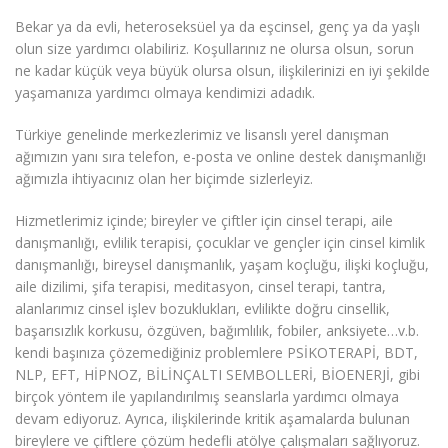
Bekar ya da evli, heteroseksüel ya da eşcinsel, genç ya da yaşlı
olun size yardımcı olabiliriz. Koşullarınız ne olursa olsun, sorun
ne kadar küçük veya büyük olursa olsun, ilişkilerinizi en iyi şekilde
yaşamanıza yardımcı olmaya kendimizi adadık.
Türkiye genelinde merkezlerimiz ve lisanslı yerel danışman
ağımızın yanı sıra telefon, e-posta ve online destek danışmanlığı
ağımızla ihtiyacınız olan her biçimde sizlerleyiz.
Hizmetlerimiz içinde; bireyler ve çiftler için cinsel terapi, aile
danışmanlığı, evlilik terapisi, çocuklar ve gençler için cinsel kimlik
danışmanlığı, bireysel danışmanlık, yaşam koçluğu, ilişki koçluğu,
aile dizilimi, şifa terapisi, meditasyon, cinsel terapi, tantra,
alanlarımız cinsel işlev bozuklukları, evlilikte doğru cinsellik,
başarısızlık korkusu, özgüven, bağımlılık, fobiler, anksiyete…v.b.
kendi başınıza çözemediğiniz problemlere PSİKOTERAPİ, BDT,
NLP, EFT, HİPNOZ, BİLİNÇALTI SEMBOLLERİ, BİOENERJİ, gibi
birçok yöntem ile yapılandırılmış seanslarla yardımcı olmaya
devam ediyoruz. Ayrıca, ilişkilerinde kritik aşamalarda bulunan
bireylere ve çiftlere çözüm hedefli atölye çalışmaları sağlıyoruz.