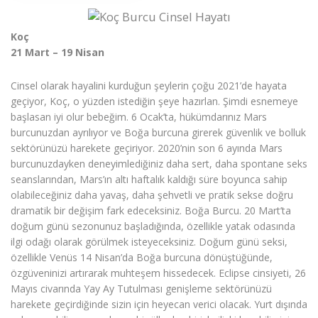
Koç
21 Mart – 19 Nisan
Cinsel olarak hayalini kurduğun şeylerin çoğu 2021’de hayata
geçiyor, Koç, o yüzden istediğin şeye hazırlan. Şimdi esnemeye
başlasan iyi olur bebeğim. 6 Ocak’ta, hükümdarınız Mars
burcunuzdan ayrılıyor ve Boğa burcuna girerek güvenlik ve bolluk
sektörünüzü harekete geçiriyor. 2020’nin son 6 ayında Mars
burcunuzdayken deneyimlediğiniz daha sert, daha spontane seks
seanslarından, Mars’ın altı haftalık kaldığı süre boyunca sahip
olabileceğiniz daha yavaş, daha şehvetli ve pratik sekse doğru
dramatik bir değişim fark edeceksiniz. Boğa Burcu. 20 Mart’ta
doğum günü sezonunuz başladığında, özellikle yatak odasında
ilgi odağı olarak görülmek isteyeceksiniz. Doğum günü seksi,
özellikle Venüs 14 Nisan’da Boğa burcuna dönüştüğünde,
özgüveninizi artırarak muhteşem hissedecek. Eclipse cinsiyeti, 26
Mayıs civarında Yay Ay Tutulması genişleme sektörünüzü
harekete geçirdiğinde sizin için heyecan verici olacak. Yurt dışında