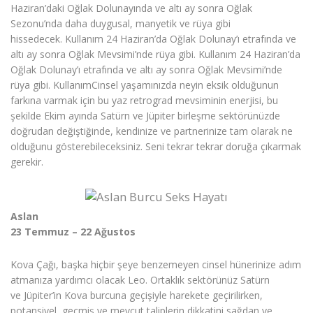
Haziran’daki Oğlak Dolunayında ve altı ay sonra Oğlak
Sezonu’nda daha duygusal, manyetik ve rüya gibi
hissedecek. Kullanım 24 Haziran’da Oğlak Dolunay’ı etrafında ve
altı ay sonra Oğlak Mevsimi’nde rüya gibi. Kullanım 24 Haziran’da
Oğlak Dolunay’ı etrafında ve altı ay sonra Oğlak Mevsimi’nde
rüya gibi. KullanımCinsel yaşamınızda neyin eksik olduğunun
farkına varmak için bu yaz retrograd mevsiminin enerjisi, bu
şekilde Ekim ayında Satürn ve Jüpiter birleşme sektörünüzde
doğrudan değiştiğinde, kendinize ve partnerinize tam olarak ne
olduğunu gösterebileceksiniz. Seni tekrar tekrar doruğa çıkarmak
gerekir.
Aslan
23 Temmuz – 22 Ağustos
Kova Çağı, başka hiçbir şeye benzemeyen cinsel hünerinize adım
atmanıza yardımcı olacak Leo. Ortaklık sektörünüz Satürn
ve Jüpiter’in Kova burcuna geçişiyle harekete geçirilirken,
potansiyel, geçmiş ve mevcut taliplerin dikkatini sağdan ve