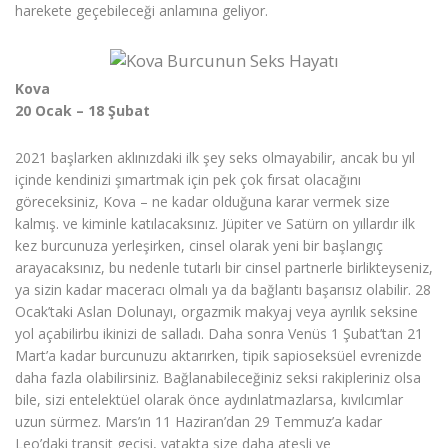
harekete geçebileceği anlamına geliyor.
Kova
20 Ocak – 18 Şubat
2021 başlarken aklınızdaki ilk şey seks olmayabilir, ancak bu yıl
içinde kendinizi şımartmak için pek çok fırsat olacağını
göreceksiniz, Kova – ne kadar olduğuna karar vermek size
kalmış. ve kiminle katılacaksınız. Jüpiter ve Satürn on yıllardır ilk
kez burcunuza yerleşirken, cinsel olarak yeni bir başlangıç ​​
arayacaksınız, bu nedenle tutarlı bir cinsel partnerle birlikteyseniz,
ya sizin kadar maceracı olmalı ya da bağlantı başarısız olabilir. 28
Ocak’taki Aslan Dolunayı, orgazmik makyaj veya ayrılık seksine
yol açabilirbu ikinizi de salladı. Daha sonra Venüs 1 Şubat’tan 21
Mart’a kadar burcunuzu aktarırken, tipik sapioseksüel evrenizde
daha fazla olabilirsiniz. Bağlanabileceğiniz seksi rakipleriniz olsa
bile, sizi entelektüel olarak önce aydınlatmazlarsa, kıvılcımlar
uzun sürmez. Mars’ın 11 Haziran’dan 29 Temmuz’a kadar
Leo’daki transit geçişi, yatakta size daha ateşli ve