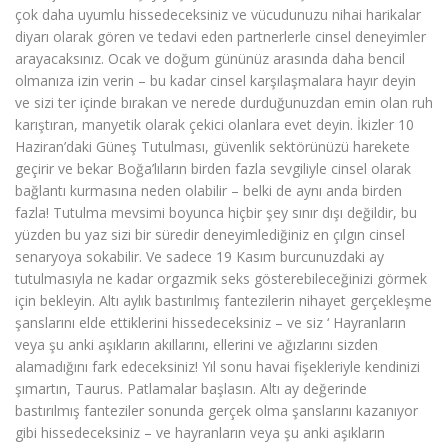
çok daha uyumlu hissedeceksiniz ve vücudunuzu nihai harikalar
diyarı olarak gören ve tedavi eden partnerlerle cinsel deneyimler
arayacaksınız. Ocak ve doğum gününüz arasında daha bencil
olmanıza izin verin – bu kadar cinsel karşılaşmalara hayır deyin
ve sizi ter içinde bırakan ve nerede durduğunuzdan emin olan ruh
karıştıran, manyetik olarak çekici olanlara evet deyin. İkizler 10
Haziran’daki Güneş Tutulması, güvenlik sektörünüzü harekete
geçirir ve bekar Boğa’lıların birden fazla sevgiliyle cinsel olarak
bağlantı kurmasına neden olabilir – belki de aynı anda birden
fazla! Tutulma mevsimi boyunca hiçbir şey sınır dışı değildir, bu
yüzden bu yaz sizi bir süredir deneyimlediğiniz en çılgın cinsel
senaryoya sokabilir. Ve sadece 19 Kasım burcunuzdaki ay
tutulmasıyla ne kadar orgazmik seks gösterebileceğinizi görmek
için bekleyin. Altı aylık bastırılmış fantezilerin nihayet gerçekleşme
şanslarını elde ettiklerini hissedeceksiniz – ve siz ‘ Hayranların
veya şu anki aşıkların akıllarını, ellerini ve ağızlarını sizden
alamadığını fark edeceksiniz! Yıl sonu havai fişekleriyle kendinizi
şımartın, Taurus. Patlamalar başlasın. Altı ay değerinde
bastırılmış fanteziler sonunda gerçek olma şanslarını kazanıyor
gibi hissedeceksiniz – ve hayranların veya şu anki aşıkların