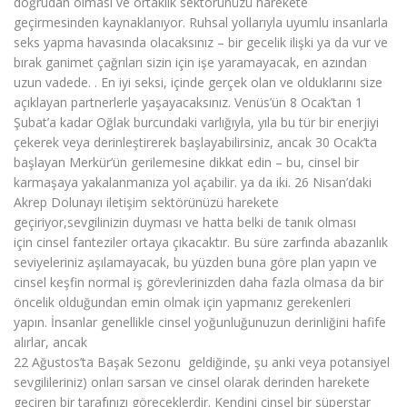
doğrudan olması ve ortaklık sektörünüzü harekete
geçirmesinden kaynaklanıyor. Ruhsal yollarıyla uyumlu insanlarla
seks yapma havasında olacaksınız – bir gecelik ilişki ya da vur ve
bırak ganimet çağrıları sizin için işe yaramayacak, en azından
uzun vadede. . En iyi seksi, içinde gerçek olan ve olduklarını size
açıklayan partnerlerle yaşayacaksınız. Venüs’ün 8 Ocak’tan 1
Şubat’a kadar Oğlak burcundaki varlığıyla, yıla bu tür bir enerjiyi
çekerek veya derinleştirerek başlayabilirsiniz, ancak 30 Ocak’ta
başlayan Merkür’ün gerilemesine dikkat edin – bu, cinsel bir
karmaşaya yakalanmanıza yol açabilir. ya da iki. 26 Nisan’daki
Akrep Dolunayı iletişim sektörünüzü harekete
geçiriyor,sevgilinizin duyması ve hatta belki de tanık olması
için cinsel fanteziler ortaya çıkacaktır. Bu süre zarfında abazanlık
seviyeleriniz aşılamayacak, bu yüzden buna göre plan yapın ve
cinsel keşfin normal iş görevlerinizden daha fazla olmasa da bir
öncelik olduğundan emin olmak için yapmanız gerekenleri
yapın. İnsanlar genellikle cinsel yoğunluğunuzun derinliğini hafife
alırlar, ancak
22 Ağustos’ta Başak Sezonu geldiğinde, şu anki veya potansiyel
sevgilileriniz) onları sarsan ve cinsel olarak derinden harekete
geçiren bir tarafınızı göreceklerdir. Kendini cinsel bir süperstar