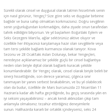
Sürekli olarak cinsel ve duygusal olarak tatmin hissetmek senin
için nasıl görünür, Yengeç? Size göre seks ve duygular birbirine
bağlıdır ve buna sahip olmaktan korkmazsınız. Doğru sevgilinin
senin yoğunluğundan korkmadığını, daha ziyade onun tarafından
tahrik edildiğini biliyorsun. Ve yıl başlarken Boğa’daki Eylem ve
Seks Gezegeni Mars’la, ağlar sektörünüz aktive oluyor ve
özellikle her ihtiyacınızı karşılamaya hazır olan sevgililerle veya
tam tersi şekilde bağlantı kurmanıza olanak tanıyor. Kova
Sezonu ve 28 Ocak’taki Aslan Dolunayı, bekar Yengeçleri,
neredeyse açıklanamaz bir şekilde güçlü bir cinsel bağlantıya
neden olan biriyle dijital olarak bağlantı kuracak şekilde
konumlandırabilir. Bir Yengeç olarak, cinsel olarak biriyle belirli bir
sinerji hissettiğinde, son derece yaramaz, çılgınca sınır
tanımayan bir yanını serbest bırakabilirsin, ve bu yıl olabilecek
olan da budur, özellikle de Mars burcunuzda 23 Nisan’dan 11
Haziran’a kadar altı hafta geçirdiğinde, bu geçiş sırasında yılın en
iyi seksini yaşayabilirsiniz – ancak kendi aklınızdan çıkıp tam
anlamıyla olmalısınız. tezahür ettirdiğiniz deneyimlerle
sunun. Halihazırda kararlı bir ortaklık içindeyseniz, seks 24