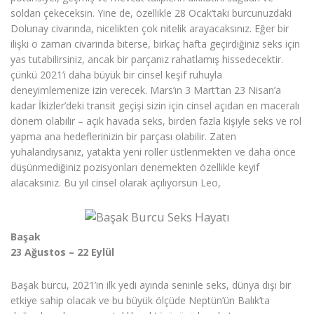
soldan çekeceksin. Yine de, özellikle 28 Ocak’taki burcunuzdaki
Dolunay civarında, nicelikten çok nitelik arayacaksınız. Eğer bir
ilişki o zaman civarında biterse, birkaç hafta geçirdiğiniz seks için
yas tutabilirsiniz, ancak bir parçanız rahatlamış hissedecektir.
çünkü 2021’i daha büyük bir cinsel keşif ruhuyla
deneyimlemenize izin verecek. Mars’ın 3 Mart’tan 23 Nisan’a
kadar İkizler’deki transit geçişi sizin için cinsel açıdan en maceralı
dönem olabilir – açık havada seks, birden fazla kişiyle seks ve rol
yapma ana hedeflerinizin bir parçası olabilir. Zaten
yuhalandıysanız, yatakta yeni roller üstlenmekten ve daha önce
düşünmediğiniz pozisyonları denemekten özellikle keyif
alacaksınız. Bu yıl cinsel olarak açılıyorsun Leo,
Başak
23 Ağustos – 22 Eylül
Başak burcu, 2021’in ilk yedi ayında seninle seks, dünya dışı bir
etkiye sahip olacak ve bu büyük ölçüde Neptün’ün Balık’ta