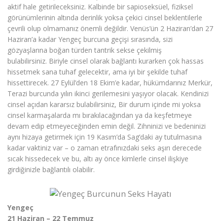
aktif hale getirileceksiniz. Kalbinde bir sapioseksüel, fiziksel
görünümlerinin altında derinlik yoksa çekici cinsel beklentilerle
çevrili olup olmamanız önemli değildir. Venüs’ün 2 Haziran’dan 27
Haziran’a kadar Yengeç burcuna geçişi sırasında, sizi
gözyaşlarına boğan türden tantrik sekse çekilmiş
bulabilirsiniz. Biriyle cinsel olarak bağlantı kurarken çok hassas
hissetmek sana tuhaf gelecektir, ama iyi bir şekilde tuhaf
hissettirecek. 27 Eylül’den 18 Ekim’e kadar, hükümdarınız Merkür,
Terazi burcunda yılın ikinci gerilemesini yaşıyor olacak. Kendinizi
cinsel açıdan kararsız bulabilirsiniz, Bir durum içinde mi yoksa
cinsel karmaşalarda mı bırakılacağından ya da keşfetmeye
devam edip etmeyeceğinden emin değil. Zihninizi ve bedeninizi
aynı hizaya getirmek için 19 Kasım’da Sag’daki ay tutulmasına
kadar vaktiniz var – o zaman etrafınızdaki seks aşırı derecede
sıcak hissedecek ve bu, altı ay önce kimlerle cinsel ilişkiye
girdiğinizle bağlantılı olabilir.
Yengeç
21 Haziran – 22 Temmuz