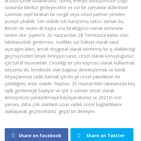
arzusu içinde bulabilirsiniz. Güneş enerjisi dönüşünüzün çoğu
sırasında Merkür gerileyecektir ve sizi bir zamanlar dizlerinizin
üzerinde zayıf bırakan bir sevgili veya cinsel partner yeniden
yüzeye çıkabilir. Sen olabilir ruh-karıştırma sekso zaman bu,
ikinizin de neden ilk başta onu bıraktığınızı merak etmesine
neden olur. Jüpiter’in 20 Haziran’dan 28 Temmuz’a kadar olan
tabelanızdaki gerilemesi, özellikle sizi fiziksel olarak nasıl
açacağını bilen, ancak duygusal olarak bitmemiş bir iş olabileceği
geçmişinizden biriyle birleşiyorsanız, cinsel olarak konuştuğunuz
için tuhaf hissedebilir. Cinselliği bir şifa köprüsü olarak kullanmak
isteseniz de, kendinizle olan bağınızı derinleştirmek ve kendi
ihtiyaçlarınıza sadık kalmak için bu yıl cinsel yakınlıktan da
çekildiğiniz anlar olabilir. Neptün, 25 Haziran’daki tabelanızda beş
aylık gerilemeye başlıyor ve işte o zaman cinsel olarak
dönüşünüzü yavaşlatmaya başlayacaksınız ve 2021’in son
yarısını, daha çok olanların uzun vadeli cinsel bağlantılarını
ayıklayarak geçireceksiniz. geçici bir deneyim.
Share on Facebook
Share on Twitter