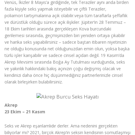
Venüs, İkizler 8 Mayıs’a girdiğinde, tek Teraziler aynı anda birden
fazla kişiyle seks yapmak isteyebilir ve çiftli Teraziler,
poliamori tartışmalarına açık olabilir.veya tüm taraflarla şeffaflık
ve dürüstlük olduğu sürece açık ilişkiler. Jüpiter’in 28 Temmuz –
18 Ekim tarihleri ​​arasında gerçekleşen Kova burcundaki
gerilemesi sırasında, geçmişinizden biri yeniden ortaya çıkabilir
ve harika seks yapabilirsiniz – sadece baştan itibaren niyetinizin
ne olduğu konusunda net olduğunuzdan emin olun, yoksa başka
türlü işler karışabilir ve sadece cinsel açıdan değil. 19 Kasım’da
Akrep Mevsimi sırasında Boğa Ay Tutulması vurduğunda, seks
ve yakınlık hakkındaki bakış açınızın çoğu değişmiş olacak ve
kendinizi daha önce hiç düşünmediğiniz partnerlerinizle cinsel
olarak birleşirken bulabilirsiniz.
Akrep
23 Ekim – 21 Kasım
Seks ve Akrep eşanlamlıdır derler. Ama nedenini gerçekten
biliyorlar mı? 2021, birçok Akrep’in seksin kendisinin somutlaşmışı