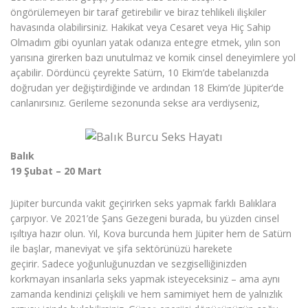
öngörülemeyen bir taraf getirebilir ve biraz tehlikeli ilişkiler
havasında olabilirsiniz. Hakikat veya Cesaret veya Hiç Sahip
Olmadım gibi oyunları yatak odanıza entegre etmek, yılın son
yarısına girerken bazı unutulmaz ve komik cinsel deneyimlere yol
açabilir. Dördüncü çeyrekte Satürn, 10 Ekim’de tabelanızda
doğrudan yer değiştirdiğinde ve ardından 18 Ekim’de Jüpiter’de
canlanırsınız. Gerileme sezonunda sekse ara verdiyseniz,
Balık
19 Şubat – 20 Mart
Jüpiter burcunda vakit geçirirken seks yapmak farklı Balıklara
çarpıyor. Ve 2021’de Şans Gezegeni burada, bu yüzden cinsel
ışıltıya hazır olun. Yıl, Kova burcunda hem Jüpiter hem de Satürn
ile başlar, maneviyat ve şifa sektörünüzü harekete
geçirir. Sadece yoğunluğunuzdan ve sezgiselliğinizden
korkmayan insanlarla seks yapmak isteyeceksiniz – ama aynı
zamanda kendinizi çelişkili ve hem samimiyet hem de yalnızlık