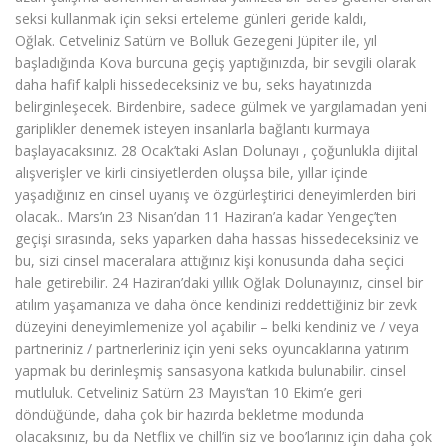
seksi kullanmak için seksi erteleme günleri geride kaldı,
Oğlak. Cetveliniz Satürn ve Bolluk Gezegeni Jüpiter ile, yıl
başladığında Kova burcuna geçiş yaptığınızda, bir sevgili olarak
daha hafif kalpli hissedeceksiniz ve bu, seks hayatınızda
belirginleşecek. Birdenbire, sadece gülmek ve yargılamadan yeni
gariplikler denemek isteyen insanlarla bağlantı kurmaya
başlayacaksınız. 28 Ocak’taki Aslan Dolunayı , çoğunlukla dijital
alışverişler ve kirli cinsiyetlerden oluşsa bile, yıllar içinde
yaşadığınız en cinsel uyanış ve özgürleştirici deneyimlerden biri
olacak.. Mars’ın 23 Nisan’dan 11 Haziran’a kadar Yengeç’ten
geçişi sırasında, seks yaparken daha hassas hissedeceksiniz ve
bu, sizi cinsel maceralara attığınız kişi konusunda daha seçici
hale getirebilir. 24 Haziran’daki yıllık Oğlak Dolunayınız, cinsel bir
atılım yaşamanıza ve daha önce kendinizi reddettiğiniz bir zevk
düzeyini deneyimlemenize yol açabilir – belki kendiniz ve / veya
partneriniz / partnerleriniz için yeni seks oyuncaklarına yatırım
yapmak bu derinleşmiş sansasyona katkıda bulunabilir. cinsel
mutluluk. Cetveliniz Satürn 23 Mayıs’tan 10 Ekim’e geri
döndüğünde, daha çok bir hazırda bekletme modunda
olacaksınız, bu da Netflix ve chill’in siz ve boo’larınız için daha çok