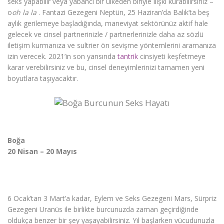
seks yapabilir veya yabancı bir ülkeden biriyle ilişki kurabilirsiniz –
o
oh la la
. Fantazi Gezegeni Neptün, 25 Haziran’da Balık’ta beş
aylık gerilemeye başladığında, maneviyat sektörünüz aktif hale
gelecek ve cinsel partnerinizle / partnerlerinizle daha az sözlü
iletişim kurmanıza ve sultrier ön sevişme yöntemlerini aramanıza
izin verecek. 2021’in son yarısında
tantrik
cinsiyeti keşfetmeye
karar verebilirsiniz ve bu, cinsel deneyimlerinizi tamamen yeni
boyutlara taşıyacaktır.
Boğa
20 Nisan – 20 Mayıs
6 Ocak’tan 3 Mart’a kadar, Eylem ve Seks Gezegeni Mars, Sürpriz
Gezegeni Uranüs ile birlikte burcunuzda zaman geçirdiğinde
oldukça benzer bir şey yaşayabilirsiniz. Yıl başlarken vücudunuzla