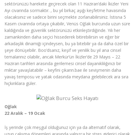
sektörünüzü harekete geçirecek olan 11 Haziran’daki İkizler Yeni
Ayı civarında sormaktır. , bu yıl birkaç aşığı keşfetme havasında
olacaksınız ve sadece birini seçmekte zorlanabilirsiniz. İstisna 5
Kasım civarında ortaya çıkabilir, Venüs Oğlak burcunda uzun süre
kaldığında ve güvenlik sektörünüzü etkinleştirdiğinde. Yılı her
zamankinden daha seçici hissederek bitirebilirsin ve eğer bir
arkadaşlık dinamiği içindeysen, bu ya bitebilir ya da daha özel bir
şeye dönüşebilir. Boo’dsanız, keşif ve yenilik bu yıl ana cinsel
temalarınız olabilir, ancak Merkür’ün İkizler’de 29 Mayıs – 22
Haziran tarihleri ​​arasında gerilemesi cinsel dayanıklılığınızı bir
miktar yavaşlatabilir – keyfini çıkarın.bae ile sevişmenin daha
yavaş temposu ve yatak odasında meydana gelebilecek ara sıra
hıçkırıklara güler.
Oğlak
22 Aralık – 19 Ocak
İş yerinde çok meşgul olduğunuz için ya da alternatif olarak,
uzun çalışma dönemleri arasında yalnızca bir stres giderici olarak