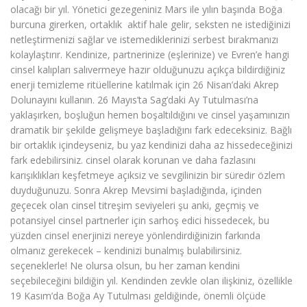
olacağı bir yıl. Yönetici gezegeniniz Mars ile yılın başında Boğa
burcuna girerken, ortaklık aktif hale gelir, seksten ne istediğinizi
netleştirmenizi sağlar ve istemediklerinizi serbest bırakmanızı
kolaylaştırır. Kendinize, partnerinize (eşlerinize) ve Evren’e hangi
cinsel kalıpları salıvermeye hazır olduğunuzu açıkça bildirdiğiniz
enerji temizleme ritüellerine katılmak için 26 Nisan’daki Akrep
Dolunayını kullanın. 26 Mayıs’ta Sag’daki Ay Tutulması’na
yaklaşırken, boşluğun hemen boşaltıldığını ve cinsel yaşamınızın
dramatik bir şekilde gelişmeye başladığını fark edeceksiniz. Bağlı
bir ortaklık içindeyseniz, bu yaz kendinizi daha az hissedeceğinizi
fark edebilirsiniz. cinsel olarak korunan ve daha fazlasını
karışıklıkları keşfetmeye açıksiz ve sevgilinizin bir süredir özlem
duyduğunuzu. Sonra Akrep Mevsimi başladığında, içinden
geçecek olan cinsel titreşim seviyeleri şu anki, geçmiş ve
potansiyel cinsel partnerler için sarhoş edici hissedecek, bu
yüzden cinsel enerjinizi nereye yönlendirdiğinizin farkında
olmanız gerekecek – kendinizi bunalmış bulabilirsiniz.
seçeneklerle! Ne olursa olsun, bu her zaman kendini
seçebileceğini bildiğin yıl. Kendinden zevkle olan ilişkiniz, özellikle
19 Kasım’da Boğa Ay Tutulması geldiğinde, önemli ölçüde